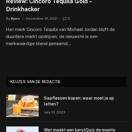
Review: Cincoro Tequila Gold –
Drinkhacker
By
Bjorn
December 31, 2021
0
Het merk Cincoro Tequila van Michael Jordan blijft de
duurdere markt opdrijven, de nieuwste is een
merkwaardige blend genaamd…
KEUZES VAN DE REDACTIE
Sapflessen kopen: waar moet je op
letten?
July 13, 2023
Wat maakt een kerstQuiz de moeite